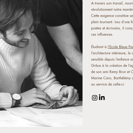
A travers son travail, nourr
révolutionnent notre manièr
Cette exigence constitue s
plein tournant. Issu d’une
poètes et écrivains, il con
ces influences.
Étudiant à
l’Ecole Bleue Par
l’architecture intérieure, l
sensible depuis l’enfance a
Grâce à la création de l’a
de son ami Remy Brun et Ca
Marine Caro, Barthélémy co
au service de celle-ci.