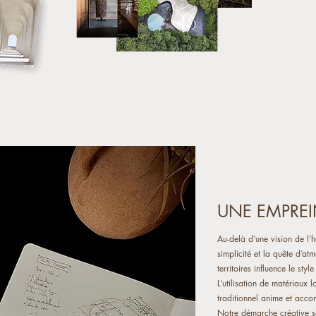
UNE EMPREI
Au-delà d’une vision de l’h
simplicité et la quête d’a
territoires influence le styl
L’utilisation de matériaux l
traditionnel anime et acc
Notre démarche créative se