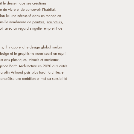
it le dessein que ses créations
e de vivre et de concevoir l’habitat.
elon lui une nécessité dans un monde en
 famille nombreuse de
peintres
,
sculpteurs
,
çoit avec un regard singulier empreint de
is
, il y apprend le design global mêlant
e design et le graphisme nourrissant un esprit
ux arts plastiques, visuels et musicaux.
gence Barth Architecture en 2020 aux côtés
rolin Arthaud puis plus tard l'architecte
ncrétise une ambition et met sa sensibilité