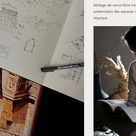
héritage de savoir-faire tr
préservation des espaces n
atypique.