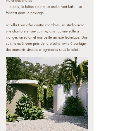
matériaux choisis
– le bois, le béton clair et un enduit vert kaki – se
fondent dans le paysage.
La villa Livia offre quatre chambres, un studio avec
une chambre et une cuisine, ainsi qu'une salle à
manger, un salon et une petite annexe technique. Une
cuisine extérieure près de la piscine invite à partager
des moments simples et agréables sous le soleil.