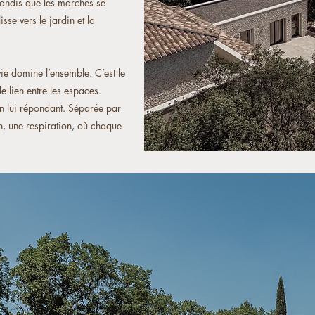
 tandis que les marches se
sse vers le jardin et la
e domine l’ensemble. C’est le
le lien entre les espaces.
 en lui répondant. Séparée par
n, une respiration, où chaque