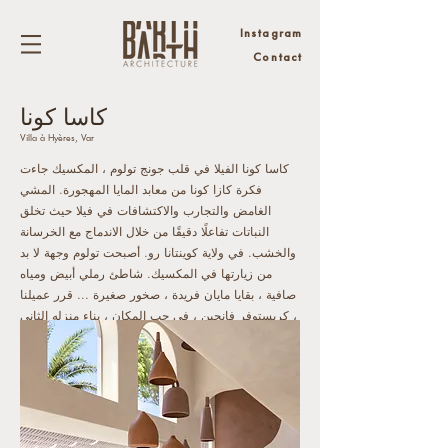
Instagram
Contact
كاسا كونا
Villa à Hyères, Var
كاسا كونا الفيلا في قلب جونج تولوم ، المكسيك جاءت
فكرة كازا كونا من معابد المايا المهجورة. المشي
الغامض والتجارب والاكتشافات في فيلا حيث تخلق
النباتات تفاعلًا دقيقًا من خلال الاندماج مع الخرسانة
والخشب. في ولاية كوينتانا رو. أصبحت تولوم وجهة لا بد
من زيارتها في المكسيك. شاطئ رملي أبيض ومياه
صافية ، بقايا مايان فريدة ، صخور صغيرة ... قرر عميلنا
، كريستوفر فانجين ، في حب المكان ، بناء منزله الثاني
هناك.