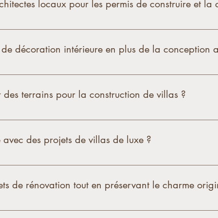
chitectes locaux pour les permis de construire et la 
ent avec des architectes locaux pour obtenir les permis de c
ementations locales. Cette collaboration nous permet de gar
 de décoration intérieure en plus de la conception a
ervices complets de décoration intérieure, incluant la sélec
ambiances uniques pour chaque pièce de la villa.
 des terrains pour la construction de villas ?
de conseil pour l’acquisition de terrains, en tenant compte 
rains potentiels pour garantir qu’ils conviennent à la constr
 avec des projets de villas de luxe ?
e dans la conception de villas de luxe, avec des projets r
aspects, de la conception initiale à la finition des détails,
ts de rénovation tout en préservant le charme origin
.
s la rénovation de villas, en veillant à préserver leur char