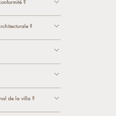
conformité ?
onstruire et assurer que nos
antir la réussite du projet du
rchitecturale ?
tion de mobilier, l’agencement
des besoins et des préférences
uction de la villa souhaitée.
éalisés à travers le monde.
 en passant par la gestion de
al de la villa ?
me original tout en modernisant