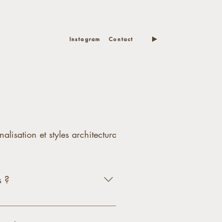
Instagram
Contact
nalisation et styles architecturaux
s ?
t dans d’autres destinations.
ux normes locales et garantir