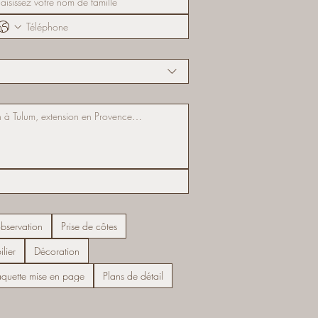
observation
Prise de côtes
lier
Décoration
aquette mise en page
Plans de détail