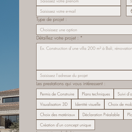
Type de projet :
Choisissez une option
Détaillez votre projet :
*
Les prestations qui vous intéressent :
Permis de Construire
Plans techniques
Suivi d'
Visualisation 3D
Identité visuelle
Choix de mobi
Choix des matériaux
Déclaration Préalable
Pl
Création d'un concept unique