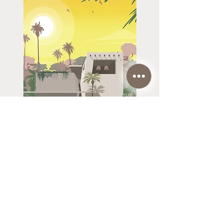
Casa
Azara
40€